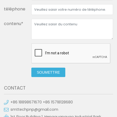
téléphone
contenu*
SOUMETTRE
CONTACT
+86 18898671670 +86 15718128680
smttechpnp@gmail.com
1st floor,Building 1, Hengguangyao Industrial Park,