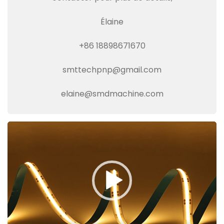
Élaine
+86 18898671670
smttechpnp@gmail.com
elaine@smdmachine.com
Video
Player