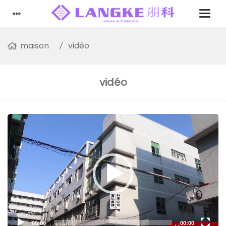
maison
vidéo
vidéo
Video
Player
00:00
00:00