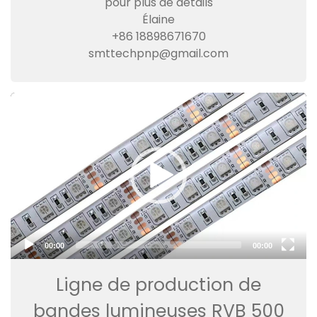
pour plus de détails
Élaine
+86 18898671670
smttechpnp@gmail.com
Video
Player
00:00
00:00
Ligne de production de
bandes lumineuses RVB 500