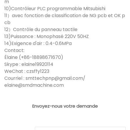
m
10)Contrôleur PLC programmable Mitsubishi
11）avec fonction de classification de NG pcb et OK p
cb
12）Contrôle du panneau tactile
13)Puissance : Monophasé 220V 50HZ
14)Exigence d'air : 0.4-0.6MPa
Contact:
Élaine (+86-18898671670)
Skype : elaine19920114
WeChat : czsffy1223
Courriel : smttechpnp@gmail.com/
elaine@smdmachine.com
Envoyez-nous votre demande