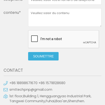
contenu*
SOUMETTRE
CONTACT
+86 18898671670 +86 15718128680
smttechpnp@gmail.com
1st floor,Building 1, Hengguangyao Industrial Park,
Tangwei Community,Fuhai,Bao'an,Shenzhen.