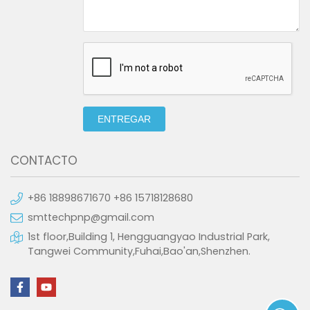
ENTREGAR
CONTACTO
+86 18898671670 +86 15718128680
smttechpnp@gmail.com
1st floor,Building 1, Hengguangyao Industrial Park,
Tangwei Community,Fuhai,Bao'an,Shenzhen.