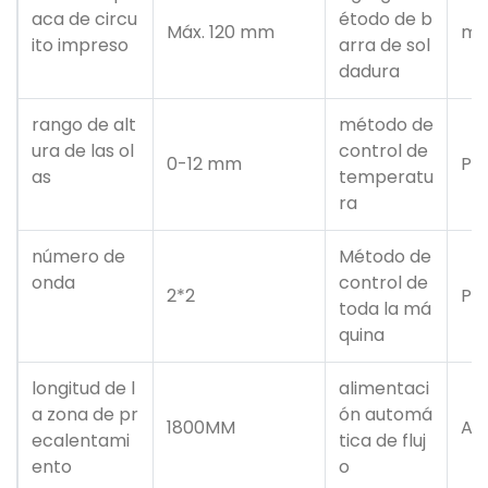
aca de circu
étodo de b
Máx. 120 mm
ma
ito impreso
arra de sol
dadura
rango de alt
método de
ura de las ol
control de
0-12 mm
PI
as
temperatu
ra
número de
Método de
onda
control de
2*2
PL
toda la má
quina
longitud de l
alimentaci
a zona de pr
ón automá
1800MM
Au
ecalentami
tica de fluj
ento
o