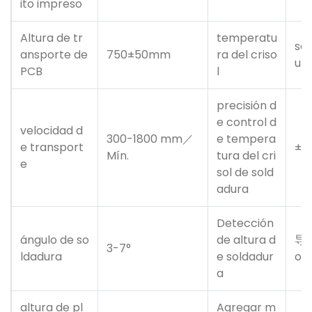
ito impreso
Altura de tr
temperatu
se 
ansporte de
750±50mm
ra del criso
ur
PCB
l
precisión d
e control d
velocidad d
300-1800 mm／
e tempera
e transport
±1
Mín.
tura del cri
e
sol de sold
adura
Detección
ángulo de so
de altura d
导电
3-7°
ldadura
e soldadur
on
a
altura de pl
Agregar m