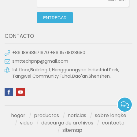
ENTREGAR
CONTACTO
+86 18898671670 +86 15718128680
smttechpnp@gmail.com
1st floor,Building 1, Hengguangyao Industrial Park,
Tangwei Community,Fuhai,Bao'an,Shenzhen.
hogar
productos
noticias
sobre langke
video
descarga de archivos
contacto
sitemap