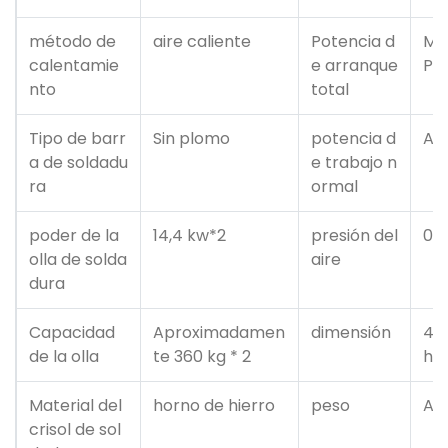
método de
aire caliente
Potencia d
Má
calentamie
e arranque
Pot
nto
total
Tipo de barr
Sin plomo
potencia d
Ap
a de soldadu
e trabajo n
ra
ormal
poder de la
14,4 kw*2
presión del
0.
olla de solda
aire
dura
Capacidad
Aproximadamen
dimensión
47
de la olla
te 360 ​​kg * 2
ho 
Material del
horno de hierro
peso
Ap
crisol de sol