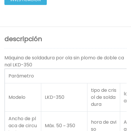
descripción
Máquina de soldadura por ola sin plomo de doble ca
nal LKD-350
Parámetro
tipo de cris
la 
Modelo
LKD-350
ol de solda
ah
dura
Ancho de pl
hora de avi
Alr
aca de circu
Máx. 50 ~ 350
so
ab