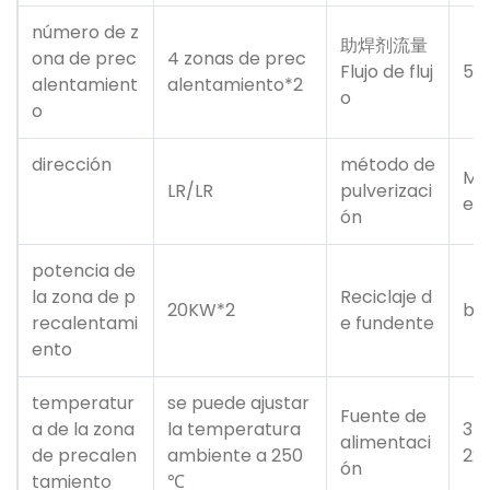
número de z
助焊剂流量
ona de prec
4 zonas de prec
Flujo de fluj
5~
alentamient
alentamiento*2
o
o
dirección
método de
Mot
LR/LR
pulverizaci
e p
ón
potencia de
la zona de p
Reciclaje d
20KW*2
ban
recalentami
e fundente
ento
temperatur
se puede ajustar
Fuente de
a de la zona
la temperatura
3 f
alimentaci
de precalen
ambiente a 250
220
ón
tamiento
℃