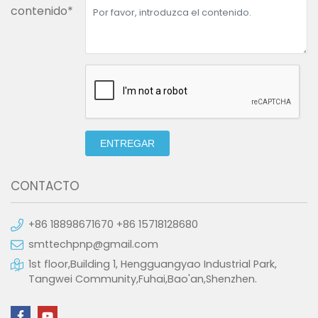
contenido*
ENTREGAR
CONTACTO
+86 18898671670 +86 15718128680
smttechpnp@gmail.com
1st floor,Building 1, Hengguangyao Industrial Park,
Tangwei Community,Fuhai,Bao'an,Shenzhen.