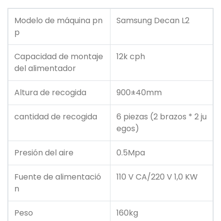
Modelo de máquina pn
Samsung Decan L2
p
Capacidad de montaje
12k cph
del alimentador
Altura de recogida
900±40mm
cantidad de recogida
6 piezas (2 brazos * 2 ju
egos)
Presión del aire
0.5Mpa
Fuente de alimentació
110 V CA/220 V 1,0 KW
n
Peso
160kg