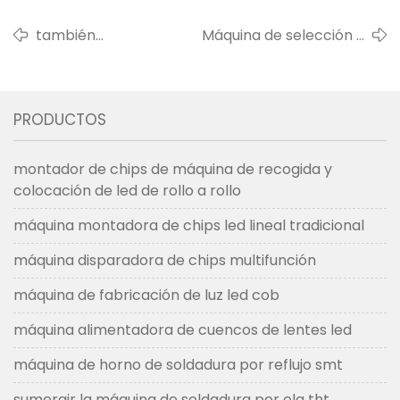
también
Máquina de selección y
proporcionamos la
colocación smt para la
máquina para hacer
producción de paneles
tiras de luces de
de luz LED
PRODUCTOS
mazorca
montador de chips de máquina de recogida y
colocación de led de rollo a rollo
máquina montadora de chips led lineal tradicional
máquina disparadora de chips multifunción
máquina de fabricación de luz led cob
máquina alimentadora de cuencos de lentes led
máquina de horno de soldadura por reflujo smt
sumergir la máquina de soldadura por ola tht