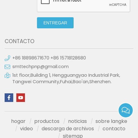
ENTREGAR
CONTACTO
+86 18898671670 +86 15718128680
smttechpnp@gmail.com
1st floor,Building 1, Hengguangyao Industrial Park,
Tangwei Community,Fuhai,Bao'an,Shenzhen.
hogar
productos
noticias
sobre langke
video
descarga de archivos
contacto
sitemap