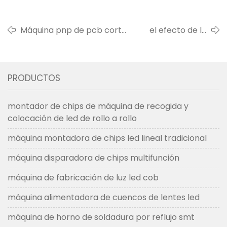
Máquina pnp de pcb corta
el efecto de la
para embalaje y máquina
temperatura de
transportadora de pcb de
color de un diodo
1,5 m para clientes de india
emisor de luz led
PRODUCTOS
en el brillo
montador de chips de máquina de recogida y
colocación de led de rollo a rollo
máquina montadora de chips led lineal tradicional
máquina disparadora de chips multifunción
máquina de fabricación de luz led cob
máquina alimentadora de cuencos de lentes led
máquina de horno de soldadura por reflujo smt